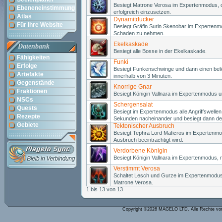
Besiegt Matrone Verosa im Expertenmodus, o
Ebeneneinstimmung
erfolgreich einzusetzen.
Atlas
Dynamitducker
Für Ihre Website
Besiegt Gräfin Surin Skenobar im Experten
Schaden zu nehmen.
Ekelkaskade
Datenbank
Besiegt alle Bosse in der Ekelkaskade.
Fähigkeiten
Funki
Erfolge
Besiegt Funkenschwinge und dann einen bel
Artefakte
innerhalb von 3 Minuten.
Gegenstände
Knorrige Gnar
Fraktionen
Besiegt Königin Vallnara im Expertenmodus u
NSCs
Schergensalat
Quests
Besiegt im Expertenmodus alle Angriffswelle
Rezepte
Sekunden nacheinander und besiegt dann de
Gebiete
Tektonischer Ausbruch
Besiegt Tephra Lord Maficros im Expertenmo
Ausbruch beeinträchtigt wird.
Verdorbene Königin
Besiegt Königin Vallnara im Expertenmodus,
Verstimmt Verosa
Schaltet Lesch und Gurze im Expertenmodus
Matrone Verosa.
1 bis 13 von 13
Copyright ©2026 MAGELO LTD. Alle Rechte vo