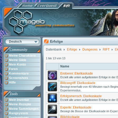
Erfolge
Deutsch
Community
Datenbank
Erfolge
Dungeons
RIFT
E
Meine Charaktere
1 bis 13 von 13
Meine Gilde
Mein Konto
Name
Foren
Kommentare
Eroberer: Ekelkaskade
Erzielt alle unten aufgelisteten Erfolge in der
Screenshots
Hilfe
Blitzangriff: Ekelkaskade
Besiegt innerhalb von 40 Minuten nach Begi
Expertenmodus.
Tools
Erfolgsmensch: Ekelkaskade
Mein Inventar
Erzielt alle unten aufgelisteten Erfolge in der
Meine Rezepte
Experte: Ekelkaskade
Meine Sammlungen
Besiegt die Bosse der Ekelkaskade im Expe
Rangsystem
Blitzblockade
Seelenplaner