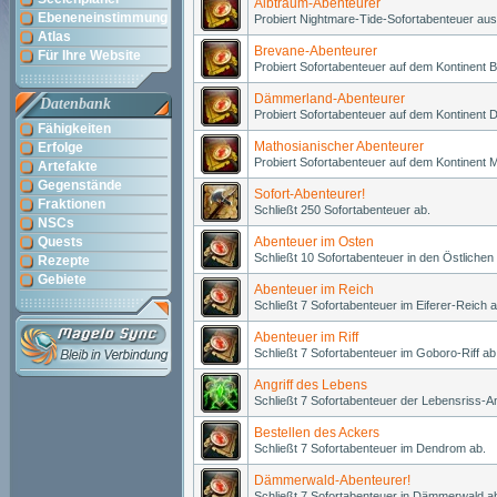
Albtraum-Abenteurer
Ebeneneinstimmung
Probiert Nightmare-Tide-Sofortabenteuer aus
Atlas
Brevane-Abenteurer
Für Ihre Website
Probiert Sofortabenteuer auf dem Kontinent 
Dämmerland-Abenteurer
Datenbank
Probiert Sofortabenteuer auf dem Kontinent
Fähigkeiten
Mathosianischer Abenteurer
Erfolge
Probiert Sofortabenteuer auf dem Kontinent 
Artefakte
Gegenstände
Sofort-Abenteurer!
Fraktionen
Schließt 250 Sofortabenteuer ab.
NSCs
Quests
Abenteuer im Osten
Schließt 10 Sofortabenteuer in den Östlichen
Rezepte
Gebiete
Abenteuer im Reich
Schließt 7 Sofortabenteuer im Eiferer-Reich a
Abenteuer im Riff
Schließt 7 Sofortabenteuer im Goboro-Riff ab
Angriff des Lebens
Schließt 7 Sofortabenteuer der Lebensriss-An
Bestellen des Ackers
Schließt 7 Sofortabenteuer im Dendrom ab.
Dämmerwald-Abenteurer!
Schließt 7 Sofortabenteuer in Dämmerwald a