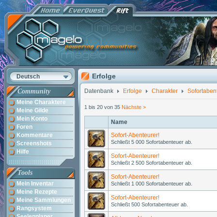
Erfolge
Deutsch
Community
Datenbank
Erfolge
Charakter
Sofortaben
Meine Charaktere
1 bis 20 von 35
Nächste >
Meine Gilde
Mein Konto
Name
Foren
Kommentare
Sofort-Abenteurer!
Schließt 5 000 Sofortabenteuer ab.
Screenshots
Hilfe
Sofort-Abenteurer!
Schließt 2 500 Sofortabenteuer ab.
Tools
Sofort-Abenteurer!
Mein Inventar
Schließt 1 000 Sofortabenteuer ab.
Meine Rezepte
Sofort-Abenteurer!
Meine Sammlungen
Schließt 500 Sofortabenteuer ab.
Rangsystem
Seelenplaner