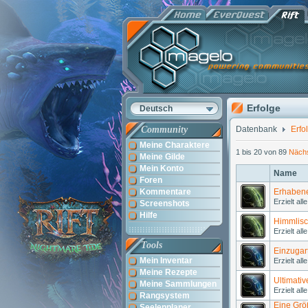
Erfolge
Deutsch
Community
Datenbank
Erfo
Meine Charaktere
1 bis 20 von 89
Näch
Meine Gilde
Mein Konto
Name
Foren
Kommentare
Erhabene
Erzielt al
Screenshots
Hilfe
Himmlisc
Erzielt al
Tools
Einzugart
Mein Inventar
Erzielt al
Meine Rezepte
Ultimativ
Meine Sammlungen
Erzielt al
Rangsystem
Eine Gr
Seelenplaner