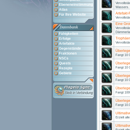
Vervollstä
Ebeneneinstimmung
Wassers.
Atlas
Artefakt-
Für Ihre Website
Vervollstä
Eine Gr
Datenbank
Vervollstä
Dämmerla
Fähigkeiten
Trophäe
Erfolge
Vervollstä
Artefakte
Gegenstände
Überlege
Fraktionen
Fangt 10 
NSCs
Quests
Überlege
Fangt 10 
Rezepte
Gebiete
Überlege
Fangt 10 
Überlege
Fangt 100
Überlege
Fangt 10.
Ultimativ
Erzielt al
Ultimati
Erzielt al