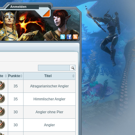
Anmelden
te
Punkte
Titel
35
Atragarianischer Angler
35
Himmlischer Angler
30
Angler ohne Pier
30
Angler