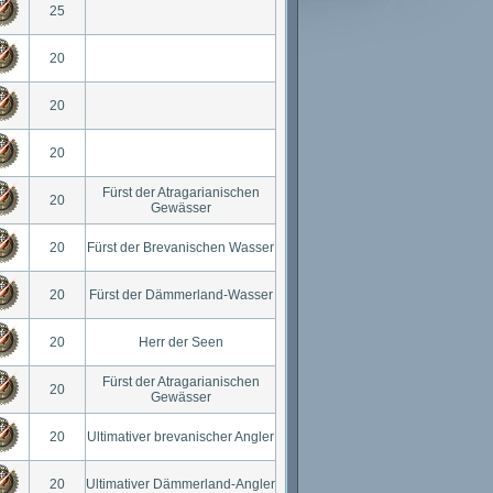
25
20
20
20
Fürst der Atragarianischen
20
Gewässer
20
Fürst der Brevanischen Wasser
20
Fürst der Dämmerland-Wasser
20
Herr der Seen
Fürst der Atragarianischen
20
Gewässer
20
Ultimativer brevanischer Angler
20
Ultimativer Dämmerland-Angler