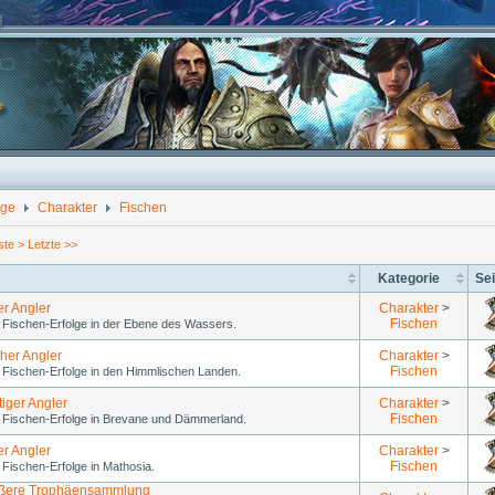
lge
Charakter
Fischen
ste >
Letzte >>
Kategorie
Sei
r Angler
Charakter
>
Fischen
le Fischen-Erfolge in der Ebene des Wassers.
her Angler
Charakter
>
Fischen
le Fischen-Erfolge in den Himmlischen Landen.
iger Angler
Charakter
>
Fischen
le Fischen-Erfolge in Brevane und Dämmerland.
er Angler
Charakter
>
Fischen
le Fischen-Erfolge in Mathosia.
ößere Trophäensammlung