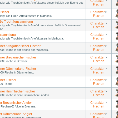
Charakter
>
ndigt alle Trophäenfisch-Artefaktsets einschließlich der Ebene des
Fischen
Fischer
Charakter
>
Fischen
ndigt alle Fisch-Artefaktsätze in Mathosia.
oße Trophäensammlung
Charakter
>
ndigt alle Trophäenfisch-Artefaktsets einschließlich Brevane und
Fischen
nd.
nsammlung
Charakter
>
Fischen
ndigt alle Trophäenfisch-Artefaktesets in Mathosia.
ner Atragarianischer Fischer
Charakter
>
Fischen
000 Fische in der Ebene des Wassers.
ner Brevanischer Fischer
Charakter
>
Fischen
000 Fische in Brevane.
ner Dämmerland-Fischer
Charakter
>
Fischen
000 Fische in Dämmerland.
ner Fischer
Charakter
>
Fischen
00 Fische.
ner Himmlischer Fischer
Charakter
>
Fischen
000 Fische in den Himmlischen Landen.
er Brevanischer Angler
Charakter
>
Fischen
le Fischen-Erfolge in Brevane.
ver Dämmerland-Angler
Charakter
>
Fischen
le Fischen-Erfolge in Dämmerland.