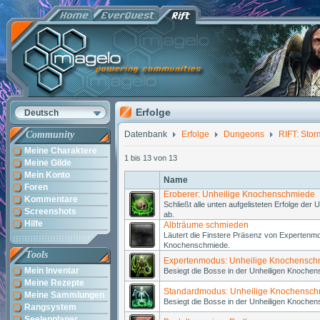
Erfolge
Deutsch
Community
Datenbank
Erfolge
Dungeons
RIFT: Stor
Meine Charaktere
1 bis 13 von 13
Meine Gilde
Mein Konto
Name
Foren
Eroberer: Unheilige Knochenschmiede
Kommentare
Schließt alle unten aufgelisteten Erfolge de
Screenshots
ab.
Hilfe
Albträume schmieden
Läutert die Finstere Präsenz von Expertenmo
Knochenschmiede.
Tools
Expertenmodus: Unheilige Knochensch
Mein Inventar
Besiegt die Bosse in der Unheiligen Knoch
Meine Rezepte
Standardmodus: Unheilige Knochensc
Meine Sammlungen
Besiegt die Bosse in der Unheiligen Knoch
Rangsystem
Seelenplaner