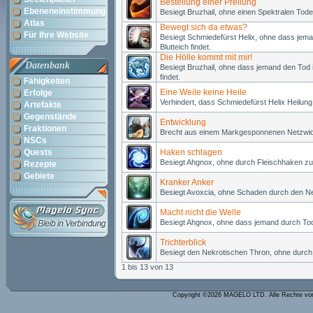
Bestellung einer Prellung
Ebeneneinstimmung
Besiegt Bruzhail, ohne einen Spektralen Tode
Atlas
Bewegt sich da etwas?
Für Ihre Website
Besiegt Schmiedefürst Helix, ohne dass jem
Blutteich findet.
Die Hölle kommt mit mir!
Datenbank
Besiegt Bruzhail, ohne dass jemand den Tod 
findet.
Fähigkeiten
Eine Weile keine Heile
Erfolge
Verhindert, dass Schmiedefürst Helix Heilung 
Artefakte
Gegenstände
Entwicklung
Fraktionen
Brecht aus einem Markgesponnenen Netzwick
NSCs
Quests
Haken schlagen
Besiegt Ahgnox, ohne durch Fleischhaken zu
Rezepte
Gebiete
Kranker Anker
Besiegt Avoxcia, ohne Schaden durch den Ne
Macht nicht die Welle
Besiegt Ahgnox, ohne dass jemand durch Tode
Trichterblick
Besiegt den Nekrotischen Thron, ohne durch B
1 bis 13 von 13
Copyright ©2026 MAGELO LTD. Alle Rechte vo