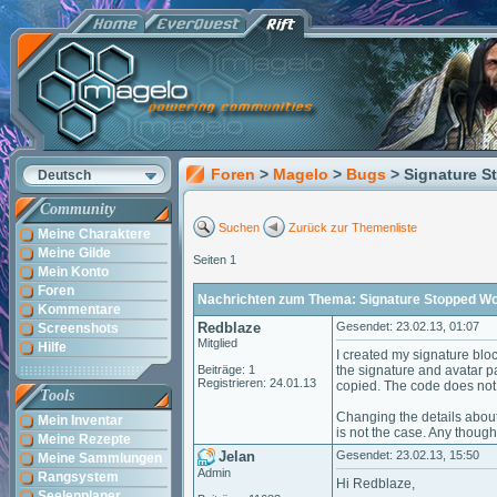
Foren
>
Magelo
>
Bugs
> Signature 
Deutsch
Community
Suchen
Zurück zur Themenliste
Meine Charaktere
Meine Gilde
Seiten 1
Mein Konto
Foren
Nachrichten zum Thema: Signature Stopped Wo
Kommentare
Redblaze
Gesendet: 23.02.13, 01:07
Screenshots
Mitglied
Hilfe
I created my signature bloc
Beiträge: 1
the signature and avatar p
Registrieren: 24.01.13
copied. The code does not w
Tools
Changing the details about t
Mein Inventar
is not the case. Any though
Meine Rezepte
Jelan
Gesendet: 23.02.13, 15:50
Meine Sammlungen
Admin
Rangsystem
Hi Redblaze,
Seelenplaner