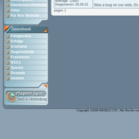
Beiträge: 11683
Registrieren: 05.05.01
Ebeneneinstimmung
Was a bug on our side, it's
Atlas
pages 1
Für Ihre Website
Datenbank
Fähigkeiten
Erfolge
Artefakte
Gegenstände
Fraktionen
NSCs
Quests
Rezepte
Gebiete
Copyright ©2026 MAGELO LTD. Alle Rechte vo