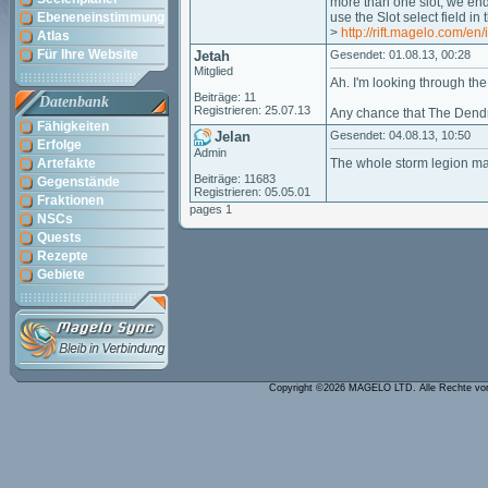
more than one slot, we end 
Ebeneneinstimmung
use the Slot select field in
>
http://rift.magelo.com/e
Atlas
Für Ihre Website
Jetah
Gesendet: 01.08.13, 00:28
Mitglied
Ah. I'm looking through the 
Beiträge: 11
Datenbank
Registrieren: 25.07.13
Any chance that The Dend
Fähigkeiten
Jelan
Gesendet: 04.08.13, 10:50
Erfolge
Admin
Artefakte
The whole storm legion map
Beiträge: 11683
Gegenstände
Registrieren: 05.05.01
Fraktionen
pages 1
NSCs
Quests
Rezepte
Gebiete
Copyright ©2026 MAGELO LTD. Alle Rechte vo