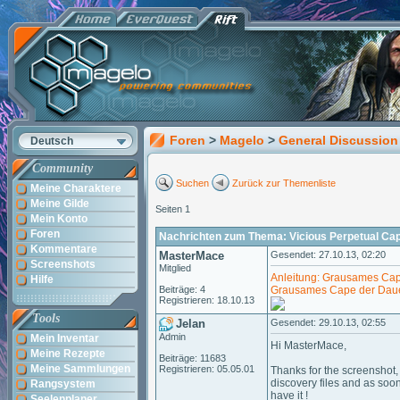
Foren
>
Magelo
>
General Discussion
Deutsch
Community
Suchen
Zurück zur Themenliste
Meine Charaktere
Meine Gilde
Seiten 1
Mein Konto
Foren
Nachrichten zum Thema: Vicious Perpetual Ca
Kommentare
MasterMace
Gesendet: 27.10.13, 02:20
Screenshots
Mitglied
Anleitung: Grausames Cape
Hilfe
Beiträge: 4
Grausames Cape der Dauer
Registrieren: 18.10.13
Tools
Jelan
Gesendet: 29.10.13, 02:55
Admin
Mein Inventar
Hi MasterMace,
Meine Rezepte
Beiträge: 11683
Meine Sammlungen
Registrieren: 05.05.01
Thanks for the screenshot,
discovery files and as soon
Rangsystem
have it !
Seelenplaner