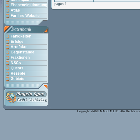
pages 1
Ebeneneinstimmung
Atlas
Für Ihre Website
Datenbank
Fähigkeiten
Erfolge
Artefakte
Gegenstände
Fraktionen
NSCs
Quests
Rezepte
Gebiete
Copyright ©2026 MAGELO LTD. Alle Rechte vo