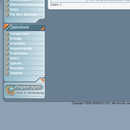
Ebeneneinstimmung
pages 1
Atlas
Für Ihre Website
Datenbank
Fähigkeiten
Erfolge
Artefakte
Gegenstände
Fraktionen
NSCs
Quests
Rezepte
Gebiete
Copyright ©2026 MAGELO LTD. Alle Rechte vo