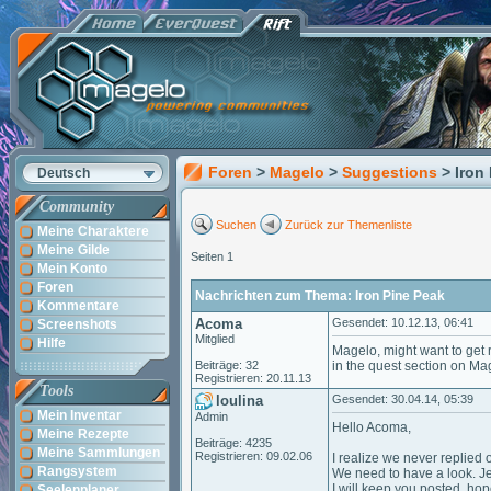
Foren
>
Magelo
>
Suggestions
> Iron
Deutsch
Community
Suchen
Zurück zur Themenliste
Meine Charaktere
Meine Gilde
Seiten 1
Mein Konto
Foren
Nachrichten zum Thema: Iron Pine Peak
Kommentare
Acoma
Gesendet: 10.12.13, 06:41
Screenshots
Mitglied
Hilfe
Magelo, might want to get r
Beiträge: 32
in the quest section on Mage
Registrieren: 20.11.13
Tools
loulina
Gesendet: 30.04.14, 05:39
Mein Inventar
Admin
Hello Acoma,
Meine Rezepte
Beiträge: 4235
Meine Sammlungen
Registrieren: 09.02.06
I realize we never replied 
Rangsystem
We need to have a look. Je
I will keep you posted, hop
Seelenplaner