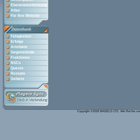
Ebeneneinstimmung
Atlas
Für Ihre Website
Datenbank
Fähigkeiten
Erfolge
Artefakte
Gegenstände
Fraktionen
NSCs
Quests
Rezepte
Gebiete
Copyright ©2026 MAGELO LTD. Alle Rechte vo