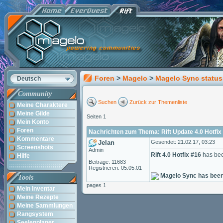
Foren
>
Magelo
>
Magelo Sync status
Deutsch
Community
Suchen
Zurück zur Themenliste
Meine Charaktere
Meine Gilde
Seiten 1
Mein Konto
Foren
Nachrichten zum Thema: Rift Update 4.0 Hotfix
Kommentare
Jelan
Gesendet: 21.02.17, 03:23
Screenshots
Admin
Rift 4.0 Hotfix #16
has bee
Hilfe
Beiträge: 11683
Registrieren: 05.05.01
Magelo Sync has been
Tools
pages 1
Mein Inventar
Meine Rezepte
Meine Sammlungen
Rangsystem
Seelenplaner