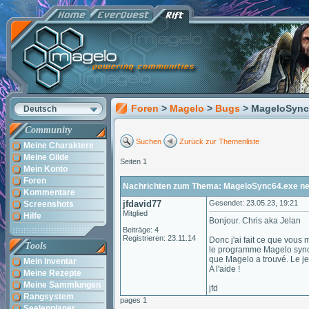
Foren
>
Magelo
>
Bugs
> MageloSync
Deutsch
Community
Suchen
Zurück zur Themenliste
Meine Charaktere
Meine Gilde
Seiten 1
Mein Konto
Foren
Nachrichten zum Thema: MageloSync64.exe ne
Kommentare
jfdavid77
Gesendet: 23.05.23, 19:21
Screenshots
Mitglied
Hilfe
Bonjour. Chris aka Jelan
Beiträge: 4
Registrieren: 23.11.14
Donc j'ai fait ce que vous 
Tools
le programme Magelo sync e
que Magelo a trouvé. Le je
Mein Inventar
A l'aide !
Meine Rezepte
Meine Sammlungen
jfd
Rangsystem
pages 1
Seelenplaner