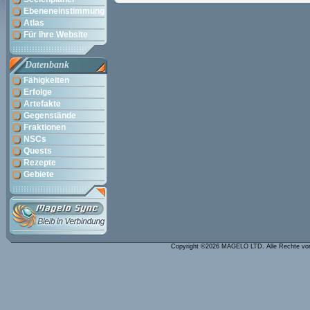
Ebeneneinstimmung
Atlas
Für Ihre Website
Datenbank
Fähigkeiten
Erfolge
Artefakte
Gegenstände
Fraktionen
NSCs
Quests
Rezepte
Gebiete
Copyright ©2026 MAGELO LTD. Alle Rechte vo