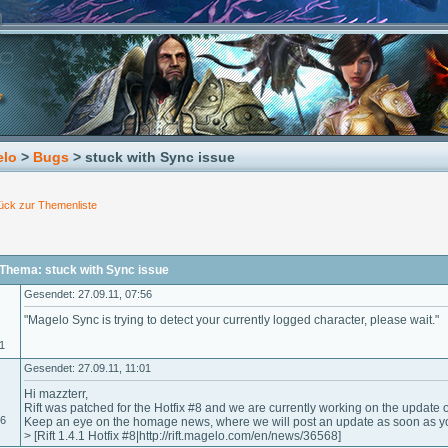
elo
>
Bugs
> stuck with Sync issue
ück zur Themenliste
Thema: stuck with Sync issue
Gesendet: 27.09.11, 07:56
"Magelo Sync is trying to detect your currently logged character, please wait."
11
Gesendet: 27.09.11, 11:01
Hi mazzterr,
Rift was patched for the Hotfix #8 and we are currently working on the update
06
Keep an eye on the homage news, where we will post an update as soon as y
> [Rift 1.4.1 Hotfix #8|http://rift.magelo.com/en/news/36568]