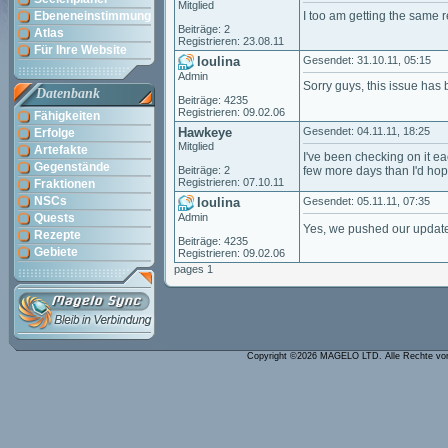
Mitglied
Ebeneneinstimmung
I too am getting the same re
Beiträge: 2
Atlas
Registrieren: 23.08.11
Für Ihre Website
loulina
Gesendet: 31.10.11, 05:15
Admin
Sorry guys, this issue has 
Datenbank
Beiträge: 4235
Registrieren: 09.02.06
Fähigkeiten
Hawkeye
Gesendet: 04.11.11, 18:25
Erfolge
Mitglied
Artefakte
I've been checking on it ea
Gegenstände
Beiträge: 2
few more days than I'd hope
Registrieren: 07.10.11
Fraktionen
NSCs
loulina
Gesendet: 05.11.11, 07:35
Quests
Admin
Yes, we pushed our update
Rezepte
Beiträge: 4235
Gebiete
Registrieren: 09.02.06
pages 1
Copyright ©2026 MAGELO LTD. Alle Rechte vo