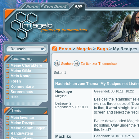
Foren
>
Magelo
>
Bugs
> My Recipes 
Deutsch
Community
Suchen
Zurück zur Themenliste
Meine Charaktere
Meine Gilde
Seiten 1
Mein Konto
Foren
Nachrichten zum Thema: My Recipes not Listin
Kommentare
Hawkeye
Gesendet: 30.10.11, 18:22
Screenshots
Mitglied
Hilfe
Besides the "Ranking" sele
Beiträge: 2
with it's three steps of "D
Registrieren: 07.10.11
to that, it went straight to a
Tools
screen and select the "reci
Mein Inventar
I've re-downloaded Magelo s
Meine Rezepte
no listing. Only under the 
Meine Sammlungen
this fixed?
Rangsystem
Machiko
Gesendet: 31.10.11, 02:15
Seelenplaner