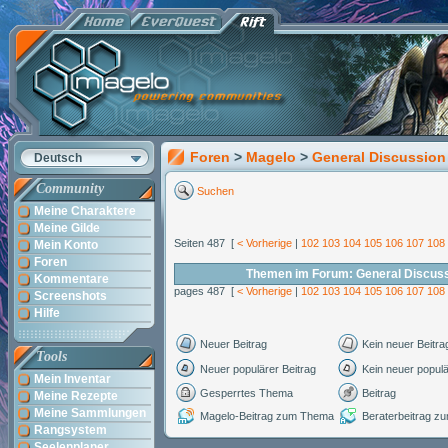
Foren
>
Magelo
>
General Discussion
Deutsch
Community
Suchen
Meine Charaktere
Meine Gilde
Seiten 487 [
< Vorherige
|
102
103
104
105
106
107
108
Mein Konto
Foren
Themen im Forum: General Discus
Kommentare
pages 487 [
< Vorherige
|
102
103
104
105
106
107
108
Screenshots
Hilfe
Neuer Beitrag
Kein neuer Beitra
Tools
Neuer populärer Beitrag
Kein neuer populä
Mein Inventar
Gesperrtes Thema
Beitrag
Meine Rezepte
Meine Sammlungen
Magelo-Beitrag zum Thema
Beraterbeitrag 
Rangsystem
Seelenplaner