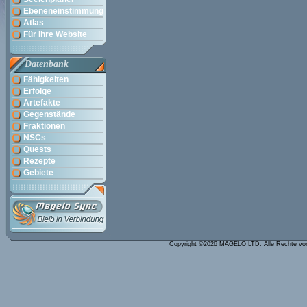
Ebeneneinstimmung
Atlas
Für Ihre Website
Datenbank
Fähigkeiten
Erfolge
Artefakte
Gegenstände
Fraktionen
NSCs
Quests
Rezepte
Gebiete
Copyright ©2026 MAGELO LTD. Alle Rechte vo