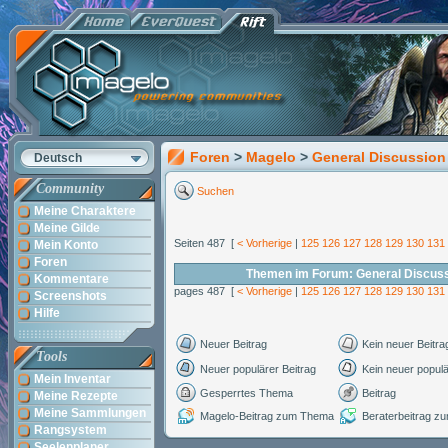
Foren
>
Magelo
>
General Discussion
Deutsch
Community
Suchen
Meine Charaktere
Meine Gilde
Seiten 487 [
< Vorherige
|
125
126
127
128
129
130
131
Mein Konto
Foren
Themen im Forum: General Discus
Kommentare
pages 487 [
< Vorherige
|
125
126
127
128
129
130
131
Screenshots
Hilfe
Neuer Beitrag
Kein neuer Beitra
Tools
Neuer populärer Beitrag
Kein neuer populä
Mein Inventar
Gesperrtes Thema
Beitrag
Meine Rezepte
Meine Sammlungen
Magelo-Beitrag zum Thema
Beraterbeitrag 
Rangsystem
Seelenplaner