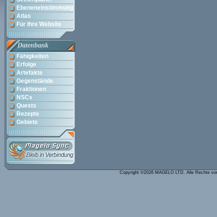
Ebeneneinstimmung
Atlas
Für Ihre Website
Datenbank
Fähigkeiten
Erfolge
Artefakte
Gegenstände
Fraktionen
NSCs
Quests
Rezepte
Gebiete
Copyright ©2026 MAGELO LTD. Alle Rechte vo