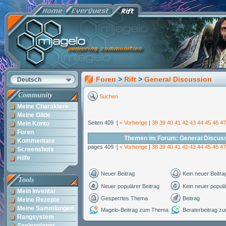
Foren
>
Rift
>
General Discussion
Deutsch
Community
Suchen
Meine Charaktere
Meine Gilde
Seiten 409 [
< Vorherige
|
38
39
40
41
42
43
44
45
46
47
Mein Konto
Foren
Themen im Forum: General Discus
Kommentare
pages 409 [
< Vorherige
|
38
39
40
41
42
43
44
45
46
47
Screenshots
Hilfe
Neuer Beitrag
Kein neuer Beitra
Tools
Neuer populärer Beitrag
Kein neuer populä
Mein Inventar
Gesperrtes Thema
Beitrag
Meine Rezepte
Meine Sammlungen
Magelo-Beitrag zum Thema
Beraterbeitrag 
Rangsystem
Seelenplaner