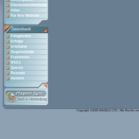
Ebeneneinstimmung
Atlas
Für Ihre Website
Datenbank
Fähigkeiten
Erfolge
Artefakte
Gegenstände
Fraktionen
NSCs
Quests
Rezepte
Gebiete
Copyright ©2026 MAGELO LTD. Alle Rechte vo