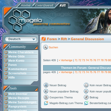
Foren
>
Rift
>
General Discussion
Deutsch
Community
Suchen
Meine Charaktere
Meine Gilde
Seiten 409 [
< Vorherige
|
71
72
73
74
75
76
77
78
79
80
Mein Konto
Foren
Themen im Forum: General Discus
Kommentare
pages 409 [
< Vorherige
|
71
72
73
74
75
76
77
78
79
80
Screenshots
Hilfe
Neuer Beitrag
Kein neuer Beitra
Tools
Neuer populärer Beitrag
Kein neuer populä
Mein Inventar
Gesperrtes Thema
Beitrag
Meine Rezepte
Meine Sammlungen
Magelo-Beitrag zum Thema
Beraterbeitrag 
Rangsystem
Seelenplaner