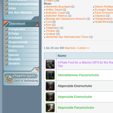
Üblich
(14)
Boss:
Ebeneneinstimmung
Alchemist Braxtepel
(1)
Doktor Perfidu
Atlas
Artifex Zaviel
(1)
Erzeuger Saet
Für Ihre Website
Aufseher Cowel
(2)
Fürst Grünsc
Aufseher Markus
(1)
Glacieus
(1)
Besiegt den Sandsturm-Ansturm
(1)
Hohepriesterin
Cyril
(2)
Hydal Ithral
(1)
Datenbank
Rorf
(1)
Telaphalon
(1)
Fähigkeiten
Thrawn
(1)
Erfolge
Uruluuk
(1)
Vernichtet den Nekrotischen Thron
(1)
Artefakte
Gegenstände
Fraktionen
1 bis 20 von 300
Nächste >
Letzte >>
NSCs
Quests
Name
Rezepte
A Plate Foot for a Warrior DPS for the Ra
Gebiete
Tier
Abenddämmer-Panzerschuhe
Abgenutzte Eisenschuhe
Abgenutzte Eisenschuhe
Abgenutzte Panzerschuhe