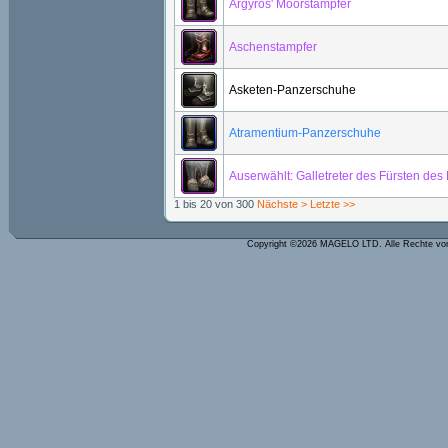
Argyros' Moorstampfer
Aschenstampfer
Asketen-Panzerschuhe
Atramentium-Panzerschuhe
Auserwählt: Galletreter des Fürsten des
1 bis 20 von 300
Nächste >
Letzte >>
Copyright ©2026 MAGELO LTD. Alle Rechte vo