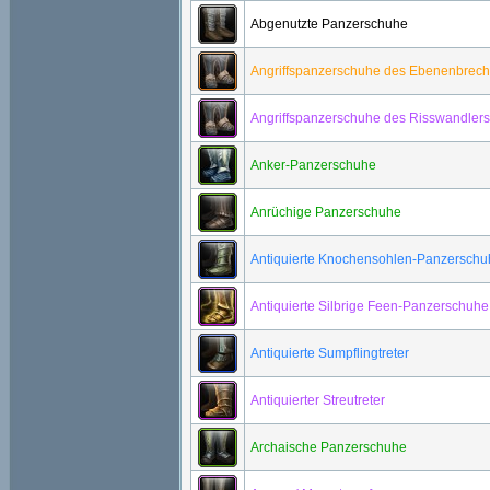
Abgenutzte Panzerschuhe
Angriffspanzerschuhe des Ebenenbrech
Angriffspanzerschuhe des Risswandlers
Anker-Panzerschuhe
Anrüchige Panzerschuhe
Antiquierte Knochensohlen-Panzerschu
Antiquierte Silbrige Feen-Panzerschuhe
Antiquierte Sumpflingtreter
Antiquierter Streutreter
Archaische Panzerschuhe