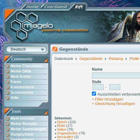
Gegenstände
Deutsch
Community
Datenbank
Gegenstände
Rüstung
Platte
Meine Charaktere
Name
Meine Gilde
Mein Konto
Foren
Stufe
Kommentare
-
Screenshots
Ausschließen verbesse
Hilfe
> Filter hinzufügen
> Gewichtung hinzufügen
Tools
Mein Inventar
Seltenheit:
Episch
(110)
Meine Rezepte
Relikt
(17)
Meine Sammlungen
Selten
(78)
Ungewöhnlich
(79)
Rangsystem
Verkäuflich
(2)
Seelenplaner