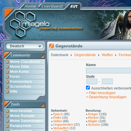
Gegenstände
Deutsch
Community
Datenbank
Gegenstände
Waffen
Fernka
Meine Charaktere
Name
Meine Gilde
Mein Konto
Foren
Stufe
Kommentare
-
Screenshots
Ausschließen verbesse
Hilfe
> Filter hinzufügen
> Gewichtung hinzufügen
Tools
Mein Inventar
Seltenheit:
Berufung:
Episch
(85)
Krieger
(130)
Meine Rezepte
Relikt
(15)
Kleriker
(91)
Meine Sammlungen
Selten
(66)
Magier
(118)
Ungewöhnlich
(37)
Schurke
(168)
Rangsystem
Verkäuflich
(12)
Seelenplaner