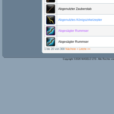
Abgenutzter Zauberstab
Abgenutztes Königszirkelzepter
Abgesägter Rummser
Abgesägter Rummser
1 bis 20 von 300
Nächste >
Letzte >>
Copyright ©2026 MAGELO LTD. Alle Rechte vo