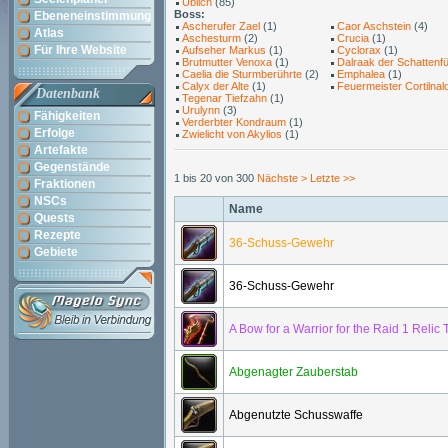
Üblich
(85)
Boss:
Ebeneneinstimmung
Ascherufer Zael
(1)
Caor Aschstein
(4)
Atlas
Aschesturm
(2)
Crucia
(1)
Für Ihre Website
Aufseher Markus
(1)
Cyclorax
(1)
Brutmutter Venoxa
(1)
Dalraak der Schattenfü
Caelia die Sturmberührte
(2)
Emphalea
(1)
Calyx der Alte
(1)
Feuermeister Cortilnal
Datenbank
Tegenar Tiefzahn
(1)
Urulynn
(3)
Fähigkeiten
Verderbter Kondraum
(1)
Erfolge
Zwielicht von Akylios
(1)
Artefakte
Gegenstände
1 bis 20 von 300
Nächste >
Letzte >>
Fraktionen
NSCs
Name
Quests
Rezepte
36-Schuss-Gewehr
Gebiete
36-Schuss-Gewehr
A Bow for a Warrior for the Raid 1 Relic 
Abgenagter Zauberstab
Abgenutzte Schusswaffe