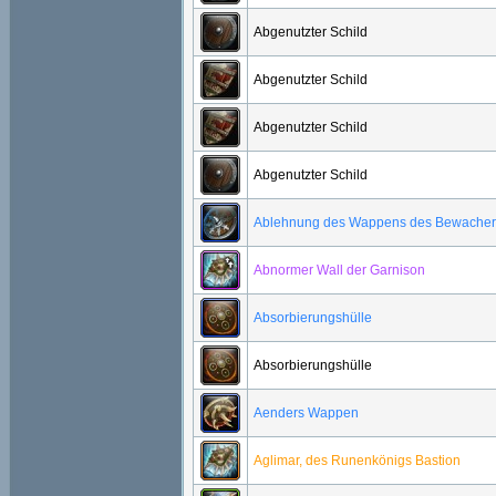
Abgenutzter Schild
Abgenutzter Schild
Abgenutzter Schild
Abgenutzter Schild
Ablehnung des Wappens des Bewacher
Abnormer Wall der Garnison
Absorbierungshülle
Absorbierungshülle
Aenders Wappen
Aglimar, des Runenkönigs Bastion