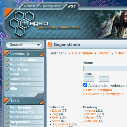
Gegenstände
Deutsch
Community
Datenbank
Gegenstände
Waffen
Schild
Meine Charaktere
Name
Meine Gilde
Mein Konto
Foren
Stufe
Kommentare
-
Screenshots
Ausschließen verbesse
Hilfe
> Filter hinzufügen
> Gewichtung hinzufügen
Tools
Mein Inventar
Seltenheit:
Berufung:
Episch
(73)
Krieger
(211)
Meine Rezepte
Ewig
(4)
Kleriker
(177)
Meine Sammlungen
Relikt
(15)
Magier
(57)
Selten
(62)
Schurke
(57)
Rangsystem
Ungewöhnlich
(37)
Seelenplaner