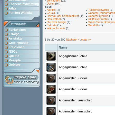
Verkäuflich
(15)
Üblich
(94)
Ebeneneinstimmung
Boss:
Atlas
Akylios
(2)
Funkenschwinge
(1)
Für Ihre Website
Crucia
(1)
General Donnernarbe
Dalraak der Schattenfürst
(1)
General Typhiria
(1)
Das Rätsel
(2)
Glutfürst Ereetu
(1)
Die Drei Könige
(1)
Gräfin Surin Skenoba
Datenbank
Estrode
(1)
Guurloth
(1)
Wärter Arcanis
(1)
Fähigkeiten
Erfolge
Artefakte
1 bis 20 von 300
Nächste >
Letzte >>
Gegenstände
Fraktionen
Name
NSCs
Quests
Abgegriffener Schild
Rezepte
Gebiete
Abgegriffener Schild
Abgenutzter Buckler
Abgenutzter Buckler
Abgenutzter Faustschild
Abgenutzter Faustschild