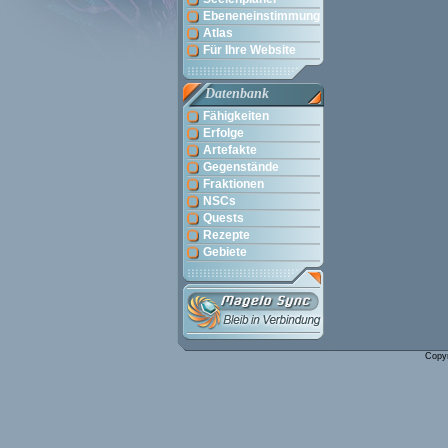
Ebeneneinstimmung
Atlas
Für Ihre Website
Datenbank
Fähigkeiten
Erfolge
Artefakte
Gegenstände
Fraktionen
NSCs
Quests
Rezepte
Gebiete
Copy