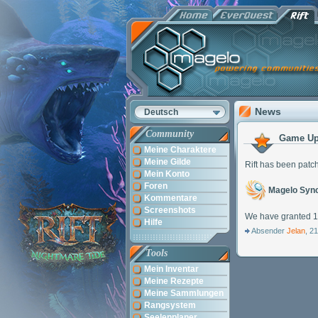
News
Deutsch
Community
Game Up
Meine Charaktere
Meine Gilde
Rift has been pat
Mein Konto
Foren
Magelo Sync
Kommentare
Screenshots
We have granted 14
Hilfe
Absender
Jelan
, 2
Tools
Mein Inventar
Meine Rezepte
Meine Sammlungen
Rangsystem
Seelenplaner