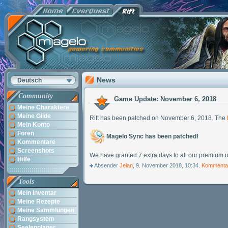
News
Deutsch
Community
Game Update: November 6, 2018
Meine Charaktere
Meine Gilde
Rift has been patched on November 6, 2018. The
Mein Konto
Foren
Magelo Sync has been patched!
Kommentare
Screenshots
We have granted 7 extra days to all our premium u
Hilfe
Absender
Jelan
, 9. November 2018, 10:34.
Kommenta
Tools
Mein Inventar
Meine Rezepte
Meine Sammlungen
Rangsystem
Seelenplaner