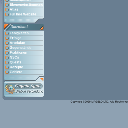
Ebeneneinstimmung
Atlas
Für Ihre Website
Datenbank
Fähigkeiten
Erfolge
Artefakte
Gegenstände
Fraktionen
NSCs
Quests
Rezepte
Gebiete
Copyright ©2026 MAGELO LTD. Alle Rechte vo