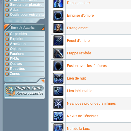
Dupliquombre
Simulateur planaire
Atlas
Outils pour votre site
Emprise d'ombre
Base de données
Étranglement
Capacités
Exploits
Fouet d'ombre
Artefacts
Objets
Frappe reflétée
Factions
PNJs
Quêtes
Fusion avec les ténèbres
Recettes
Zones
Lien de nuit
Lien inéluctable
Néant des profondeurs infinies
Nexus de Ténèbres
Nuit de la faux