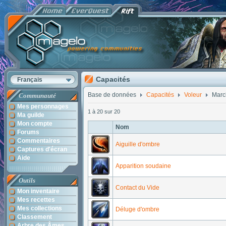
Capacités
Français
Base de données
Capacités
Voleur
Marc
Communauté
Mes personnages
1 à 20 sur 20
Ma guilde
Mon compte
Nom
Forums
Commentaires
Aiguille d'ombre
Captures d'écran
Aide
Apparition soudaine
Outils
Contact du Vide
Mon inventaire
Mes recettes
Mes collections
Déluge d'ombre
Classement
Arbre des Âmes