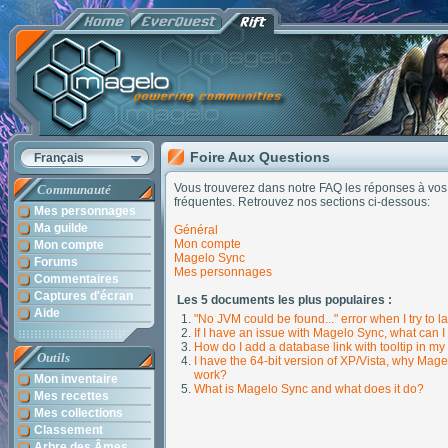
Foire Aux Questions
Français
Vous trouverez dans notre FAQ les réponses à vos 
Communauté
fréquentes. Retrouvez nos sections ci-dessous:
Mes personnages
Ma guilde
Général
Mon compte
Mon compte
Magelo Sync
Forums
Mes personnages
Commentaires
Captures d'écran
Les 5 documents les plus populaires :
Aide
"No JVM could be found..." error when I try to
If I have an issue with Magelo Sync, what can I
How do I add a database link with tooltip in 
Outils
I have the 64-bit version of XP/Vista, why Mag
work?
Mon inventaire
What is Magelo Sync and what does it do?
Mes recettes
Mes collections
Classement
Arbre des Âmes