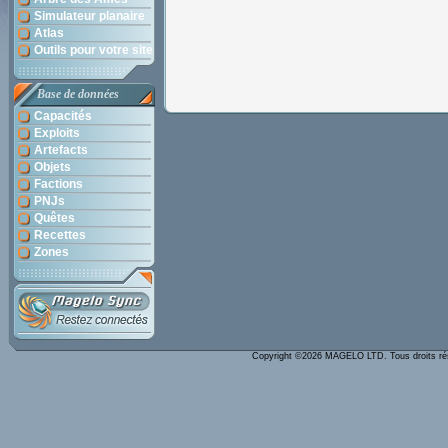
Simulateur planaire
Atlas
Outils pour votre site
Base de données
Capacités
Exploits
Artefacts
Objets
Factions
PNJs
Quêtes
Recettes
Zones
Copyright ©2026 MAGELO LTD. Tous droits r