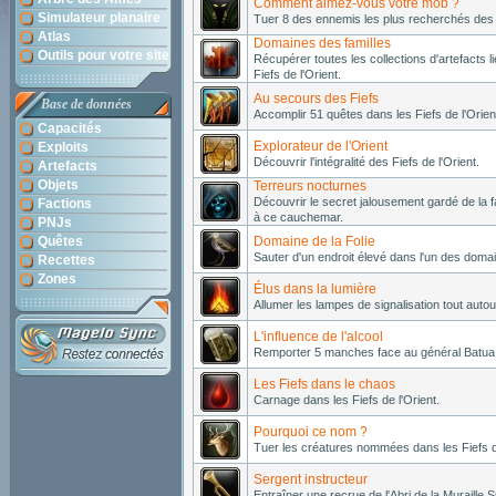
Comment aimez-vous votre mob ?
Simulateur planaire
Tuer 8 des ennemis les plus recherchés des F
Atlas
Domaines des familles
Outils pour votre site
Récupérer toutes les collections d'artefacts l
Fiefs de l'Orient.
Au secours des Fiefs
Base de données
Accomplir 51 quêtes dans les Fiefs de l'Orien
Capacités
Explorateur de l'Orient
Exploits
Découvrir l'intégralité des Fiefs de l'Orient.
Artefacts
Objets
Terreurs nocturnes
Découvrir le secret jalousement gardé de la fa
Factions
à ce cauchemar.
PNJs
Quêtes
Domaine de la Folie
Sauter d'un endroit élevé dans l'un des doma
Recettes
Zones
Élus dans la lumière
Allumer les lampes de signalisation tout autour
L'influence de l'alcool
Remporter 5 manches face au général Batua
Les Fiefs dans le chaos
Carnage dans les Fiefs de l'Orient.
Pourquoi ce nom ?
Tuer les créatures nommées dans les Fiefs de
Sergent instructeur
Entraîner une recrue de l'Abri de la Muraille 