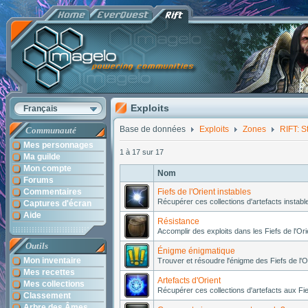
Exploits
Français
Base de données
Exploits
Zones
RIFT: S
Communauté
Mes personnages
1 à 17 sur 17
Ma guilde
Mon compte
Nom
Forums
Commentaires
Fiefs de l'Orient instables
Récupérer ces collections d'artefacts instable
Captures d'écran
Aide
Résistance
Accomplir des exploits dans les Fiefs de l'Ori
Outils
Énigme énigmatique
Mon inventaire
Trouver et résoudre l'énigme des Fiefs de l'O
Mes recettes
Artefacts d'Orient
Mes collections
Récupérer ces collections d'artefacts aux Fief
Classement
Arbre des Âmes