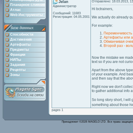
Jelan
Отправлено: 18.03.2013, 13
Планарное слияние
Администратор
Hi bctrainers,
Атлас
Сообщений: 11683
Web Инструменты
Регистрация: 04.05.2001
We actually do already qu
For example:
база данных
Переменчивость
Способности
Артефакты или 
Достижения
Обманчивая оче
Артефакты
Второй раз - во
Предметы
Фракции
Now the mistake we made I
НИПы
text so if you are not cur
Задания
Рецепты
Apart from the above type 
of your example. And basi
Зоны
and then say that the abo
Right now we don't collect
to gather additional info 
So long story short, I wi
something about those hid
pages 1
Принадлежит ©2026 MAGELO LTD. Все права защище