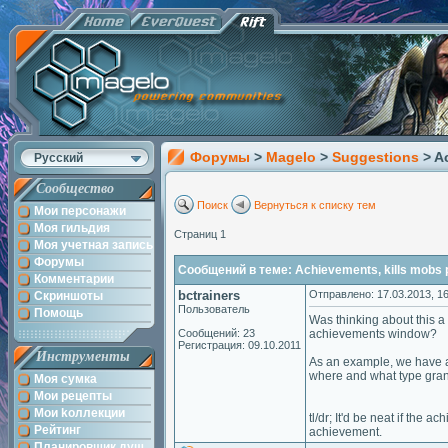
Форумы
>
Magelo
>
Suggestions
> A
Русский
Сообщество
Поиск
Вернуться к списку тем
Мои персонажи
Моя гильдия
Страниц 1
Моя учетная запись
Форумы
Сообщений в теме: Achievements, kills mobs 
Комментарии
bctrainers
Отправлено: 17.03.2013, 16
Скриншоты
Пользователь
Помощь
Was thinking about this a 
Сообщений: 23
achievements window?
Регистрация: 09.10.2011
Инструменты
As an example, we have 
where and what type gran
Моя сумка
Мои рецепты
Мои kоллекции
tl/dr; It'd be neat if the
Рейтинг
achievement.
Планировщик душ