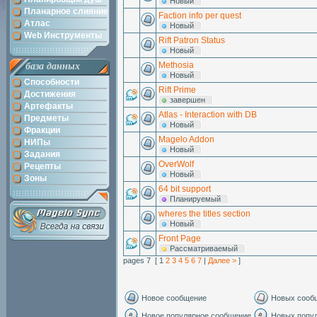
Новый
Планарное слияние
Faction info per quest
Атлас
Новый
Web Инструменты
Rift Patron Status
Новый
Methosia
база данных
Новый
Способности
Rift Prime
Достижения
завершен
Артефакты
Atlas - Interaction with DB
Предметы
Новый
Фракции
Magelo Addon
НИПы
Новый
Задания
OverWolf
Рецепты
Новый
Зоны
64 bit support
Планируемый
wheres the titles section
Новый
Front Page
Рассматриваемый
pages 7 [ 1
2
3
4
5
6
7
|
Далее >
]
Новое сообщение
Новых сооб
Новое популярное сообщение
Новых попу