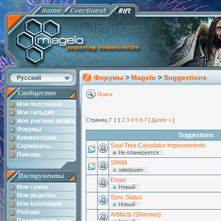
Форумы
>
Magelo
>
Suggestions
Русский
Сообщество
Поиск
Мои персонажи
Моя гильдия
Страниц 7 [ 1
2
3
4
5
6
7
|
Далее >
]
Моя учетная запись
Форумы
Suggestions
Комментарии
Soul Tree Calculator Improvements
Скриншоты
Не планируется
Помощь
SPAM
завершен
Инструменты
Email
Моя сумка
Новый
Мои рецепты
Sync Status
Мои kоллекции
Новый
Рейтинг
Artifacts (Shinnies)
Планировщик душ