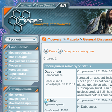
Форумы
>
Magelo
>
General Discuss
Русский
Сообщество
Поиск
Вернуться к списку тем
Мои персонажи
Моя гильдия
Страниц 1
Моя учетная запись
Форумы
Сообщений в теме: Sync Status
Комментарии
Dabouncer
Отправлено: 14.11.2014, 16
Скриншоты
Пользователь
I created an account, inst
Помощь
Сообщений: 1
since Sync has not been 
Регистрация: 13.11.2014
please update on when we
subscription, but if I ca
Инструменты
useless product. I still h
Моя сумка
answered before I purcha
Мои рецепты
Jelan
Отправлено: 18.11.2014, 1:
Мои kоллекции
Администратор
Hi Dabouncer,
Рейтинг
Сообщений: 11683
Планировщик душ