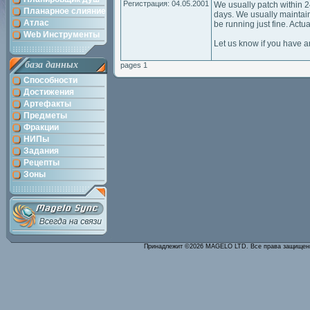
Регистрация: 04.05.2001
We usually patch within 2
Планарное слияние
days. We usually maintain
Атлас
be running just fine. Actua
Web Инструменты
Let us know if you have 
база данных
pages 1
Способности
Достижения
Артефакты
Предметы
Фракции
НИПы
Задания
Рецепты
Зоны
Принадлежит ©2026 MAGELO LTD. Все права защище