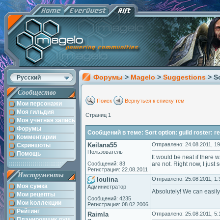
Форумы
>
Magelo
>
Suggestions
> S
Русский
Сообщество
Поиск
Вернуться к списку тем
Мои персонажи
Моя гильдия
Страниц 1
Моя учетная запись
Форумы
Сообщений в теме: Sort option: guild roster: r
Комментарии
Keilana55
Отправлено: 24.08.2011, 19
Скриншоты
Пользователь
Помощь
It would be neat if there 
Сообщений: 83
are not. Right now, I just
Регистрация: 22.08.2011
Инструменты
loulina
Отправлено: 25.08.2011, 1:
Моя сумка
Администратор
Absolutely! We can easily a
Мои рецепты
Сообщений: 4235
Мои kоллекции
Регистрация: 08.02.2006
Рейтинг
Raimla
Отправлено: 25.08.2011, 5:
Планировщик душ