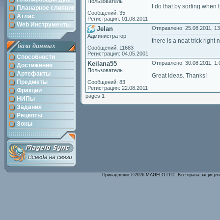
Пользователь
I do that by sorting when t
Планарное слияние
Сообщений: 35
Атлас
Регистрация: 01.08.2011
Web Инструменты
Jelan
Отправлено: 25.08.2011, 13
Администратор
there is a neat trick right
база данных
Сообщений: 11683
Регистрация: 04.05.2001
Способности
Keilana55
Отправлено: 30.08.2011, 1:
Достижения
Пользователь
Артефакты
Great ideas. Thanks!
Предметы
Сообщений: 83
Регистрация: 22.08.2011
Фракции
pages 1
НИПы
Задания
Рецепты
Зоны
Принадлежит ©2026 MAGELO LTD. Все права защище