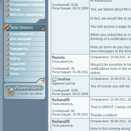
Hi Keilana55!
Планарное слияние
Сообщений: 4235
Регистрация: 08.02.2006
Yes, we talked about thi
Атлас
Web Инструменты
In fact, we would like to p
You will access a page tha
база данных
Способности
When you subscribe to a t
Достижения
thinking of a notification 
Артефакты
Now, as soon as you log in
Предметы
new messages in the thre
Фракции
Raimla
Отправлено: 14.09.2011, 4:
НИПы
Пользователь
Задания
Would it be possible to ha
Рецепты
Сообщений: 35
notifications here in the
Регистрация: 01.08.2011
option.
Зоны
loulina
Отправлено: 14.09.2011, 9:
Администратор
Yes of course you will be a
Сообщений: 4235
Регистрация: 08.02.2006
Keilana55
Отправлено: 14.09.2011, 15
Пользователь
That is GREAT. I rarely c
Сообщений: 83
Регистрация: 22.08.2011
Thanks a million!
Keilana55
Отправлено: 30.09.2011, 16
Пользователь
How is this coming along