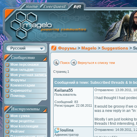
Форумы
>
Magelo
>
Suggestions
> S
Русский
Сообщество
Поиск
Вернуться к списку тем
Мои персонажи
Моя гильдия
Страниц 1
Моя учетная запись
Форумы
Сообщений в теме: Subscribed threads & In b
Комментарии
Keilana55
Отправлено: 13.09.2011, 10
Скриншоты
Пользователь
Помощь
I had thought I had posted 
Сообщений: 83
Регистрация: 22.08.2011
It would be groovy if we c
Инструменты
was a new reply in an "in
Моя сумка
Mostly I am just looking 
Мои рецепты
threads I find interesting,
Мои kоллекции
loulina
Отправлено: 14.09.2011, 1:
Рейтинг
Администратор
Планировщик душ