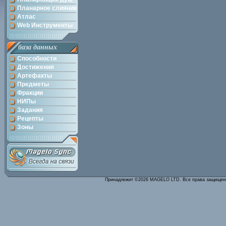
Планарное слияние
Атлас
Web Инструменты
база данных
Способности
Достижения
Артефакты
Предметы
Фракции
НИПы
Задания
Рецепты
Зоны
Принадлежит ©2026 MAGELO LTD. Все права защище