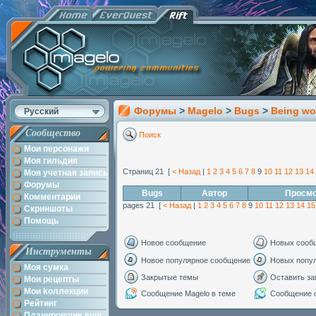
Форумы
>
Magelo
>
Bugs
>
Being wo
Русский
Сообщество
Поиск
Мои персонажи
Моя гильдия
Страниц 21 [
< Назад
|
1
2
3
4
5
6
7
8
9
10
11
12
13
14
Моя учетная запись
Форумы
Bugs
Автор
Просмо
Комментарии
pages 21 [
< Назад
|
1
2
3
4
5
6
7
8
9
10
11
12
13
14
15
Скриншоты
Помощь
Новое сообщение
Новых сооб
Инструменты
Новое популярное сообщение
Новых попу
Моя сумка
Закрытые темы
Оставить за
Мои рецепты
Мои kоллекции
Сообщение Magelo в теме
Сообщение с
Рейтинг
Планировщик душ