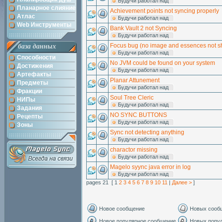
Будучи работал над
Планарное слияние
Achievement points not syncing properly
Атлас
Будучи работал над
Web Инструменты
Bank Vault 2 not Syncing
Будучи работал над
Focus bug (no image and essences not 
база данных
Будучи работал над
Способности
No JVM could be found on your system
Достижения
Будучи работал над
Артефакты
Planar Attunement
Предметы
Будучи работал над
Фракции
Soul Tree Cleric
НИПы
Будучи работал над
Задания
NO SYNC BUTTONS
Рецепты
Будучи работал над
Зоны
Sync not detecting anything
Будучи работал над
charactor missing
Будучи работал над
Magelo syync java error in log
Будучи работал над
pages 21 [ 1
2
3
4
5
6
7
8
9
10
11
|
Далее >
]
Новое сообщение
Новых сооб
Новое популярное сообщение
Новых попу