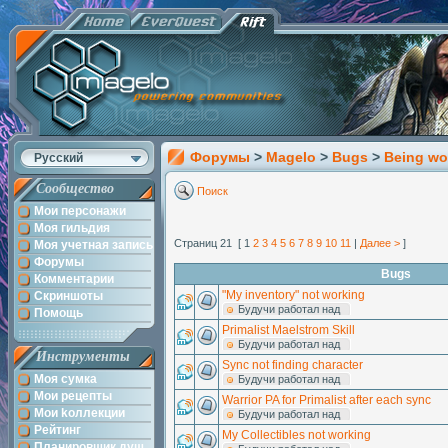
Форумы
>
Magelo
>
Bugs
>
Being wo
Русский
Сообщество
Поиск
Мои персонажи
Моя гильдия
Страниц 21 [ 1
2
3
4
5
6
7
8
9
10
11
|
Далее >
]
Моя учетная запись
Форумы
Bugs
Комментарии
"My inventory" not working
Скриншоты
Будучи работал над
Помощь
Primalist Maelstrom Skill
Будучи работал над
Инструменты
Sync not finding character
Моя сумка
Будучи работал над
Мои рецепты
Warrior PA for Primalist after each sync
Мои kоллекции
Будучи работал над
Рейтинг
My Collectibles not working
Планировщик душ