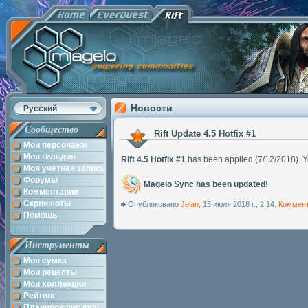
Новости
Русский
Сообщество
Rift Update 4.5 Hotfix #1
Мои персонажи
Моя гильдия
Rift 4.5 Hotfix #1
has been applied (7/12/2018). Y
Моя учетная запись
Форумы
Magelo Sync has been updated!
Комментарии
Скриншоты
Опубликовано
Jelan
, 15 июля 2018 г., 2:14.
Коммен
Помощь
Инструменты
Моя сумка
Мои рецепты
Мои kоллекции
Рейтинг
Планировщик душ