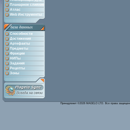
Планарное слияние
Атлас
Web Инструменты
база данных
Способности
Достижения
Артефакты
Предметы
Фракции
НИПы
Задания
Рецепты
Зоны
Принадлежит ©2026 MAGELO LTD. Все права защище