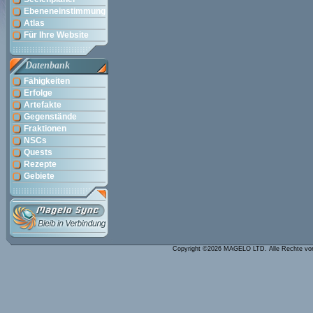
Ebeneneinstimmung
Atlas
Für Ihre Website
Datenbank
Fähigkeiten
Erfolge
Artefakte
Gegenstände
Fraktionen
NSCs
Quests
Rezepte
Gebiete
Copyright ©2026 MAGELO LTD. Alle Rechte vo