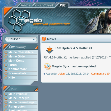
News
Deutsch
Community
Rift Update 4.5 Hotfix #1
Meine Charaktere
Meine Gilde
Rift 4.5 Hotfix #1
has been applied (7/12/2018). Y
Mein Konto
Foren
Magelo Sync has been updated!
Kommentare
Screenshots
Absender
Jelan
, 15. Juli 2018, 08:14.
Kommentare
(0)
Hilfe
Tools
Mein Inventar
Meine Rezepte
Meine Sammlungen
Rangsystem
Seelenplaner