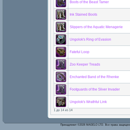
Boots of the Beast Tamer
Ink Stained Boots
Slippers of the Aquatic Menagerie
Ungolok's Ring of Evasion
Fateful Loop
Zoo Keeper Treads
Enchanted Band of the Rhenke
Footguards of the Sliver Invader
Ungolok's Wrathful Link
1 до 14 из 14
Принадлежит ©2026 MAGELO LTD. Все права защище