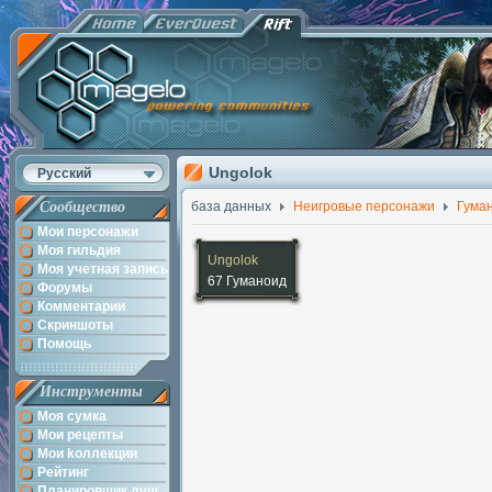
Ungolok
Русский
Сообщество
база данных
Неигровые персонажи
Гума
Мои персонажи
Моя гильдия
Ungolok
Моя учетная запись
67 Гуманоид
Форумы
Комментарии
Скриншоты
Помощь
Инструменты
Моя сумка
Мои рецепты
Мои kоллекции
Рейтинг
Планировщик душ