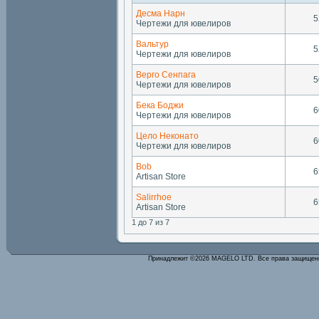
Десма Нарн
5
Чертежи для ювелиров
Вальтур
5
Чертежи для ювелиров
Верго Сенпага
5
Чертежи для ювелиров
Бека Боджи
6
Чертежи для ювелиров
Цело Неконато
6
Чертежи для ювелиров
Bob
6
Artisan Store
Salirrhoe
6
Artisan Store
1 до 7 из 7
Принадлежит ©2026 MAGELO LTD. Все права защище