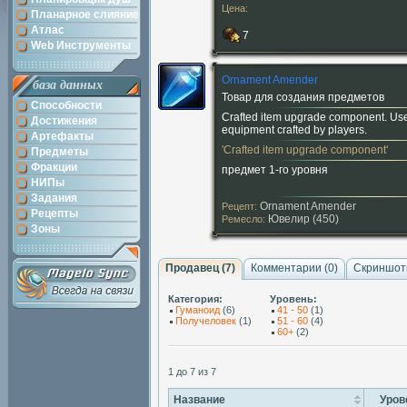
Цена:
Планарное слияние
Атлас
7
Web Инструменты
Ornament Amender
база данных
Товар для создания предметов
Способности
Crafted item upgrade component. Us
Достижения
equipment crafted by players.
Артефакты
'Crafted item upgrade component'
Предметы
Фракции
предмет 1-го уровня
НИПы
Задания
Ornament Amender
Рецепт:
Рецепты
Ювелир (450)
Ремесло:
Зоны
Продавец (7)
Комментарии (
0
)
Скриншот
Категория:
Уровень:
Гуманоид
(6)
41 - 50
(1)
Получеловек
(1)
51 - 60
(4)
60+
(2)
1 до 7 из 7
Название
Уров