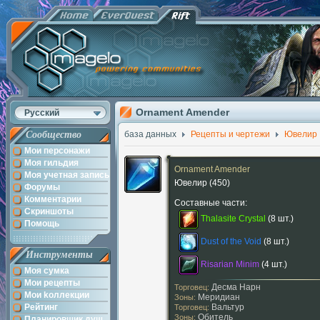
Ornament Amender
Русский
Сообщество
база данных
Рецепты и чертежи
Ювелир
Мои персонажи
Моя гильдия
Ornament Amender
Моя учетная запись
Ювелир
(450)
Форумы
Комментарии
Составные части:
Скриншоты
Thalasite Crystal
(8 шт.)
Помощь
Dust of the Void
(8 шт.)
Инструменты
Risarian Minim
(4 шт.)
Моя сумка
Мои рецепты
Десма Нарн
Торговец:
Мои kоллекции
Меридиан
Зоны:
Рейтинг
Вальтур
Торговец:
Обитель
Зоны:
Планировщик душ