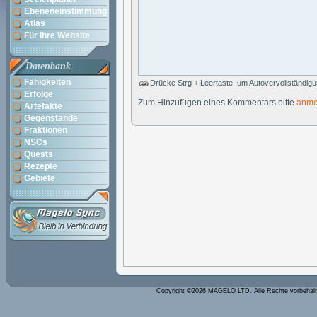
Ebeneneinstimmung
Atlas
Für Ihre Website
Datenbank
Fähigkeiten
Drücke Strg + Leertaste, um Autovervollständig
Erfolge
Zum Hinzufügen eines Kommentars bitte
anme
Artefakte
Gegenstände
Fraktionen
NSCs
Quests
Rezepte
Gebiete
Copyright ©2026 MAGELO LTD. Alle Rechte vorbehal