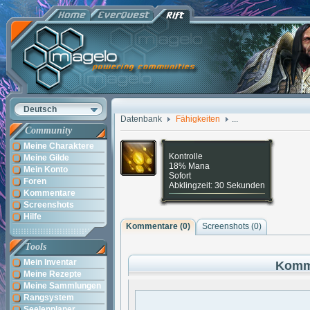
Deutsch
Datenbank
Fähigkeiten
...
Community
Meine Charaktere
Kontrolle
Meine Gilde
18% Mana
Mein Konto
Sofort
Foren
Abklingzeit: 30 Sekunden
Kommentare
Screenshots
Hilfe
Kommentare (
0
)
Screenshots (
0
)
Tools
Mein Inventar
Komm
Meine Rezepte
Meine Sammlungen
Rangsystem
Seelenplaner