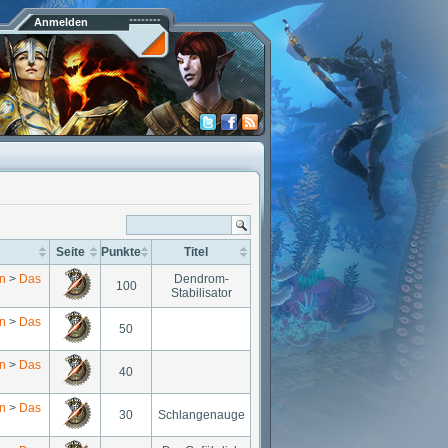
Anmelden
Seite
Punkte
Titel
n
>
Das
Dendrom-
100
Stabilisator
n
>
Das
50
n
>
Das
40
n
>
Das
30
Schlangenauge