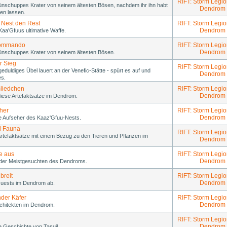
RIFT: Storm Legio
rünschuppes Krater von seinem ältesten Bösen, nachdem ihr ihn habt
Dendrom
n lassen.
 Nest den Rest
RIFT: Storm Legio
Dendrom
aa'Gfuus ultimative Waffe.
Kommando
RIFT: Storm Legio
Dendrom
rünschuppes Krater von seinem ältesten Bösen.
er Sieg
RIFT: Storm Legio
 geduldiges Übel lauert an der Venefic-Stätte - spürt es auf und
Dendrom
es.
liedchen
RIFT: Storm Legio
Dendrom
iese Artefaktsätze im Dendrom.
her
RIFT: Storm Legio
Dendrom
ie Aufseher des Kaaz'Gfuu-Nests.
d Fauna
RIFT: Storm Legio
rtefaktsätze mit einem Bezug zu den Tieren und Pflanzen im
Dendrom
ie aus
RIFT: Storm Legio
Dendrom
 der Meistgesuchten des Dendroms.
breit
RIFT: Storm Legio
Dendrom
Quests im Dendrom ab.
der Käfer
RIFT: Storm Legio
Dendrom
rchitekten im Dendrom.
RIFT: Storm Legio
Dendrom
ie Geschichte von Tasuil.