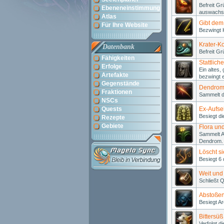
Befreit G
Ebeneneinstimmung
auswachse
Atlas
Gibt dem
Für Ihre Website
Bezwingt K
Krater-
Datenbank
Befreit G
Fähigkeiten
Stattlich
Erfolge
Ein altes,
Artefakte
bezwingt 
Gegenstände
Dendrom
Fraktionen
Sammelt d
NSCs
Quests
Ex-Aufse
Besiegt d
Rezepte
Gebiete
Flora un
Sammelt A
Dendrom.
Löscht s
Besiegt 6
Weit und 
Schließt 
Abstoßen
Besiegt A
Bittersüß
Verfolgt d