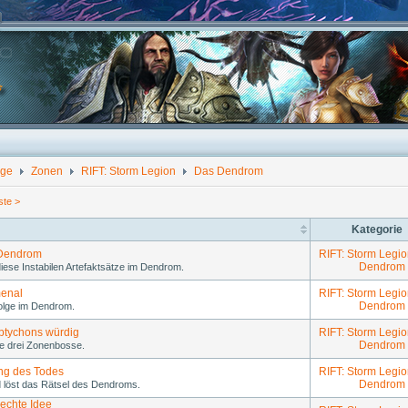
lge
Zonen
RIFT: Storm Legion
Das Dendrom
te >
Kategorie
: Dendrom
RIFT: Storm Legio
Dendrom
iese Instabilen Artefaktsätze im Dendrom.
enal
RIFT: Storm Legio
Dendrom
folge im Dendrom.
iptychons würdig
RIFT: Storm Legio
Dendrom
le drei Zonenbosse.
ng des Todes
RIFT: Storm Legio
Dendrom
d löst das Rätsel des Dendroms.
lechte Idee