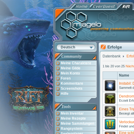
Erfolge
Deutsch
Community
Datenbank
Erfo
Meine Charaktere
1 bis 20 von 25
Nächs
Meine Gilde
Mein Konto
Name
Foren
Kommentare
Instabil
Sammelt d
Screenshots
Hilfe
Dendrom
Erzielt Er
Tools
Eines Tr
Mein Inventar
Besiegt al
Meine Rezepte
Verlocku
Meine Sammlungen
Findet un
Rangsystem
Eine sch
Seelenplaner