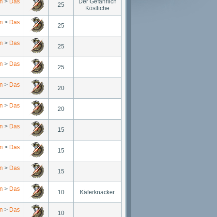
n
>
Das
Der Gefährlich
25
Köstliche
n
>
Das
25
n
>
Das
25
n
>
Das
25
n
>
Das
20
n
>
Das
20
n
>
Das
15
n
>
Das
15
n
>
Das
15
n
>
Das
10
Käferknacker
n
>
Das
10