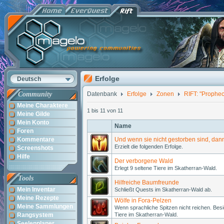
Erfolge
Deutsch
Community
Datenbank
Erfolge
Zonen
RIFT: "Prophec
Meine Charaktere
1 bis 11 von 11
Meine Gilde
Mein Konto
Name
Foren
Kommentare
Und wenn sie nicht gestorben sind, dann
Erzielt die folgenden Erfolge.
Screenshots
Hilfe
Der verborgene Wald
Erlegt 9 seltene Tiere im Skatherran-Wald.
Tools
Hilfreiche Baumfreunde
Mein Inventar
Schließt Quests im Skatherran-Wald ab.
Meine Rezepte
Wölfe in Fora-Pelzen
Meine Sammlungen
Wenn sprachliche Spitzen nicht reichen. Be
Rangsystem
Tiere im Skatherran-Wald.
Seelenplaner