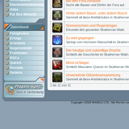
Bei den Fora zuhause
Ebeneneinstimmung
Sucht alle Bauten und Dörfer der Fora auf.
Atlas
Hinter jedem Baum, unter jedem Busch
Für Ihre Website
Sammelt all diese Artefaktsätze in Skatherran
Sonnenschein und Regenbögen
Datenbank
Erkundet den gesamten Skatherran-Wald.
Fähigkeiten
Zu weit gegangen
Erfolge
Springt vom höchsten Wasserfall im Skather
Artefakte
Gegenstände
Der heutige und zukünftige Drache
Fraktionen
Schließt die Geschichte im Skatherran-Wald 
NSCs
Quests
Mord ist Magie
Schließt Massaker-Quests im Skatherran-Wa
Rezepte
Gebiete
Unversehrte Glitzerkramsammlung
Sammelt all diese Artefaktsätze in Skatherran
1 bis 11 von 11
Copyright ©2026 MAGELO LTD. Alle Rechte vo