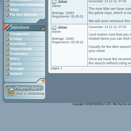
Jelan
Gesendet: 14.12.12, 07:43
Ebeneneinstimmung
Admin
The new filter we have nam
Atlas
the game says, which is not
Beiträge: 11683
Für Ihre Website
Registrieren: 05.05.01
We will soon enhance this f
Datenbank
Jelan
Gesendet: 14.12.12, 07:52
Admin
Fähigkeiten
I just realize now that yo
related items you can find
Erfolge
Beiträge: 11683
Registrieren: 05.05.01
Artefakte
Usually for the item search
Gegenstände
your need.
Fraktionen
NSCs
Once we have the recommende
the search without using we
Quests
pages 1
Rezepte
Gebiete
Copyright ©2026 MAGELO LTD. Alle Rechte vo