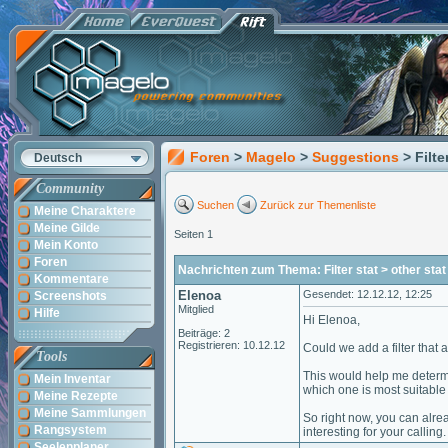
Foren
>
Magelo
>
Suggestions
> Filte
Deutsch
Community
Suchen
Zurück zur Themenliste
Meine Charaktere
Meine Gilde
Seiten 1
Mein Konto
Foren
Nachrichten zum Thema: Filter stat > other stat
Kommentare
Elenoa
Gesendet: 12.12.12, 12:25
Screenshots
Mitglied
Hilfe
Hi Elenoa,
Beiträge: 2
Registrieren: 10.12.12
Could we add a filter that 
Tools
This would help me determ
Mein Inventar
which one is most suitable
Meine Rezepte
Meine Sammlungen
So right now, you can alrea
Rangsystem
interesting for your calling.
Seelenplaner