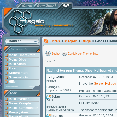
Foren
>
Magelo
>
Bugs
> Ghost Hell
Deutsch
Community
Suchen
Zurück zur Themenliste
Meine Charaktere
Meine Gilde
Seiten 1
Mein Konto
Foren
Nachrichten zum Thema: Ghost Hellbug not sh
Kommentare
flatlyne2001
Gesendet: 07.10.13, 19:23
Screenshots
Mitglied
Hilfe
I have the
Geister-Hellbug
Beiträge: 9
Registrieren: 23.08.13
I've had it since it was ad
Tools
Jelan
Gesendet: 07.10.13, 19:51
Mein Inventar
Admin
Hi flatlyne2001,
Meine Rezepte
Beiträge: 11683
Meine Sammlungen
Registrieren: 05.05.01
Thanks for reporting this, I 
Rangsystem
loulina
Gesendet: 08.10.13, 02:54
Seelenplaner