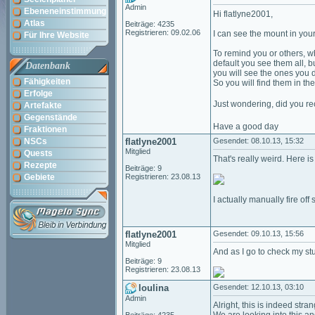
Admin
Ebeneneinstimmung
Hi flatlyne2001,
Atlas
Beiträge: 4235
Registrieren: 09.02.06
I can see the mount in your
Für Ihre Website
To remind you or others, wh
default you see them all, 
Datenbank
you will see the ones you d
Fähigkeiten
So you will find them in the 
Erfolge
Just wondering, did you re
Artefakte
Gegenstände
Have a good day
Fraktionen
NSCs
flatlyne2001
Gesendet: 08.10.13, 15:32
Mitglied
Quests
That's really weird. Here i
Rezepte
Beiträge: 9
Gebiete
Registrieren: 23.08.13
I actually manually fire of
flatlyne2001
Gesendet: 09.10.13, 15:56
Mitglied
And as I go to check my st
Beiträge: 9
Registrieren: 23.08.13
loulina
Gesendet: 12.10.13, 03:10
Admin
Alright, this is indeed stran