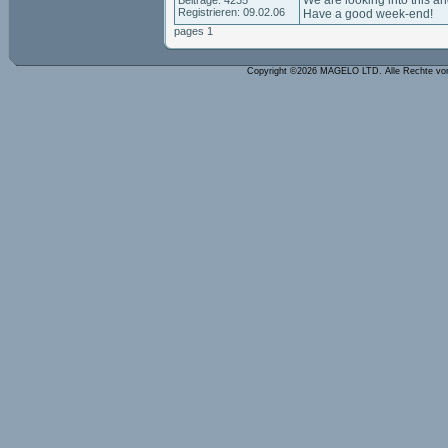
We are looking into this a
Beiträge: 4235
Registrieren: 09.02.06
Have a good week-end!
pages 1
Copyright ©2026 MAGELO LTD. Alle Rechte vo