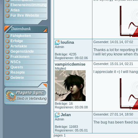
Ebeneneinstimmung
Atlas
Für Ihre Website
Datenbank
Fähigkeiten
Erfolge
loulina
Gesendet: 14.01.14, 07:02
Artefakte
Admin
Thanks a lot for reporting t
Gegenstände
I will let you know when it'
Beiträge: 4235
Fraktionen
Registrieren: 09.02.06
NSCs
vampiricdemise
Gesendet: 15.01.14, 02:21
Quests
Mitglied
I appreciate it =) I will ha
Rezepte
Gebiete
Beiträge: 16
Registrieren: 03.09.08
Jelan
Gesendet: 27.01.14, 18:50
Admin
The bug has been fixed but
Beiträge: 11683
Registrieren: 05.05.01
pages 1