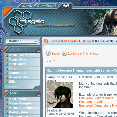
Foren
>
Magelo
>
Bugs
> Items with 
Deutsch
Community
Suchen
Zurück zur Themenliste
Meine Charaktere
Meine Gilde
Seiten 1
Mein Konto
Foren
Nachrichten zum Thema: Items with Synergy C
Kommentare
vampiricdemise
Gesendet: 12.01.14, 20:49
Screenshots
Mitglied
Hilfe
Many of the gear sets that 
together.
Tools
Example of a few issue ite
Empyreal Slayers Boots
Mein Inventar
Freelancers Coif
Meine Rezepte
Empyreal Vanquishers Ha
Meine Sammlungen
Beiträge: 16
Rangsystem
When looking at the screen
Registrieren: 03.09.08
the Synergy Crystal set bon
Seelenplaner