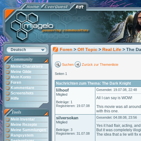
Foren
>
Off Topic
>
Real Life
> The Da
Deutsch
Community
Suchen
Zurück zur Themenliste
Meine Charaktere
Meine Gilde
Seiten 1
Mein Konto
Foren
Nachrichten zum Thema: The Dark Knight
Kommentare
lilhoof
Gesendet: 19.07.08, 22:48
Screenshots
Mitglied
All I can say is WOW!
Hilfe
Beiträge: 1
Registrieren: 19.07.08
This movie was all around e
with this one.
Tools
silversokan
Gesendet: 04.08.08, 23:56
Mein Inventar
Mitglied
Meine Rezepte
Yes it had flair, acting, and 
Meine Sammlungen
Beiträge: 3
But it was completely illogi
Registrieren: 31.07.08
The idea that a lie will fix
Rangsystem
Seelenplaner