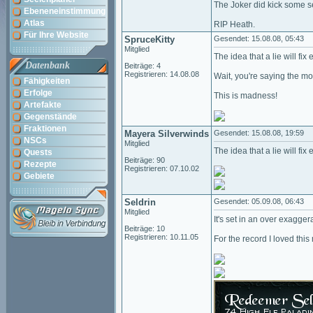
The Joker did kick some s
Ebeneneinstimmung
Atlas
RIP Heath.
Für Ihre Website
SpruceKitty
Gesendet: 15.08.08, 05:43
Mitglied
The idea that a lie will fix 
Datenbank
Beiträge: 4
Registrieren: 14.08.08
Wait, you're saying the mo
Fähigkeiten
Erfolge
This is madness!
Artefakte
Gegenstände
Fraktionen
Mayera Silverwinds
Gesendet: 15.08.08, 19:59
NSCs
Mitglied
The idea that a lie will fix 
Quests
Beiträge: 90
Rezepte
Registrieren: 07.10.02
Gebiete
Seldrin
Gesendet: 05.09.08, 06:43
Mitglied
It's set in an over exagge
Beiträge: 10
Registrieren: 10.11.05
For the record I loved thi