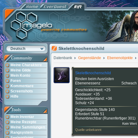
Skelettknochenschild
Deutsch
Community
Datenbank
Gegenstände
Ebenenobjekte
Meine Charaktere
Meine Gilde
Skelettknochenschild
Mein Konto
Binden beim Ausrüsten
Foren
Ebenenessenz
Schwach
Kommentare
Geschicklichkeit: +25
Screenshots
Ausdauer: +35
Hilfe
Todeswiderstand: +36
Schutz +24
Tools
Gegenstands-Stufe 140
Erfordert Stufe 51
Mein Inventar
Runenbrechbar (
Runenfertiger 301
)
Meine Rezepte
Kein Wert
Meine Sammlungen
Quelle unbekannt
Rangsystem
Seelenplaner