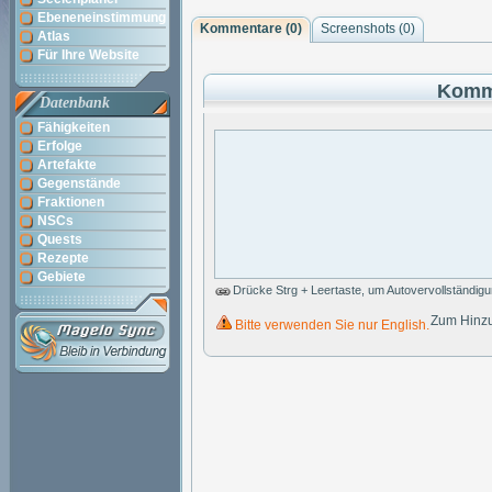
Ebeneneinstimmung
Kommentare (
0
)
Screenshots (
0
)
Atlas
Für Ihre Website
Komm
Datenbank
Fähigkeiten
Erfolge
Artefakte
Gegenstände
Fraktionen
NSCs
Quests
Rezepte
Gebiete
Drücke Strg + Leertaste, um Autovervollständig
Zum Hinzu
Bitte verwenden Sie nur English.