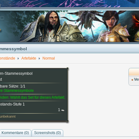
ammessymbol
enstände
Artefakte
Normal
orn-Stammessymbol
kt
Ve
bare Sätze: 1/1
mi-Stammessymbole
den: Wählt das Set für dieses Artefakt.
stands-Stufe 1
1
 unbekannt
Kommentare (
0
)
Screenshots (
0
)