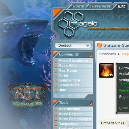
Glutzorn-St
Deutsch
Community
Datenbank
Geg
Meine Charaktere
Meine Gilde
Glutz
Mein Konto
Artefa
Foren
Verfüg
Kommentare
Bah
Screenshots
Hilfe
Verwen
Gegen
Tools
Quelle
Mein Inventar
Meine Rezepte
Meine Sammlungen
Enthalten in (1)
Rangsystem
Seelenplaner