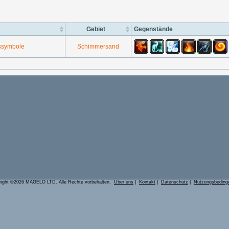
Gebiet
Gegenstände
ssymbole
Schimmersand
right ©2026 MAGELO LTD. Alle Rechte vorbehalten.
Über uns
|
Kontakt
|
Datenschutz
|
Nutzungsbeding