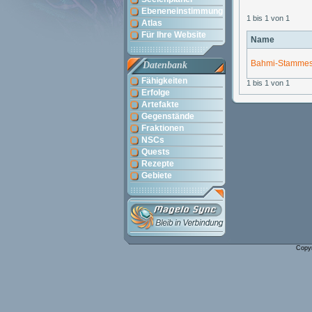
Ebeneneinstimmung
1 bis 1 von 1
Atlas
Für Ihre Website
Name
Bahmi-Stamme
Datenbank
Fähigkeiten
1 bis 1 von 1
Erfolge
Artefakte
Gegenstände
Fraktionen
NSCs
Quests
Rezepte
Gebiete
Copy