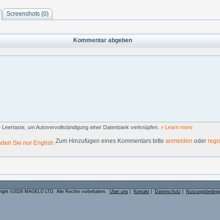
Screenshots (
0
)
Kommentar abgeben
 Leertaste, um Autovervollständigung einer Datenbank verknüpfen.
> Learn more
Zum Hinzufügen eines Kommentars bitte
anmelden
oder
regi
nden Sie nur English.
right ©2026 MAGELO LTD. Alle Rechte vorbehalten.
Über uns
|
Kontakt
|
Datenschutz
|
Nutzungsbeding