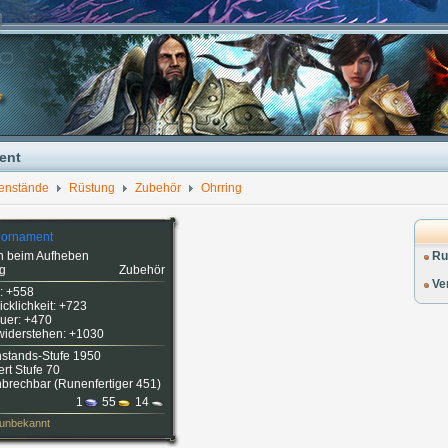
ent
enstände
Rüstung
Zubehör
Ohrring
lornament
n beim Aufheben
Ru
ng
Zubehör
Ve
: +558
cklichkeit: +723
uer: +470
widerstehen: +1030
stands-Stufe 1950
ert Stufe 70
brechbar (
Runenfertiger 451
)
1
55
14
 unbekannt