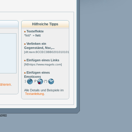
Hilfreiche Tipps
Texteffekte
*fett* =
fett
Verlinken ein
Gegenständ, Nsc,...
[rift:item:8CCEC3BB0201010101]
Einfügen eines Links
[M|https://www.magelo.com]
Einfügen eines
Emoticons
:)
:P
(*)
strieren
.
Alle Details und Beispiele im
Textanleitung
.
ungen