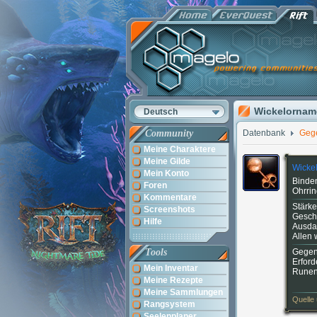
Wickelornam
Deutsch
Community
Datenbank
Geg
Meine Charaktere
Meine Gilde
Wicke
Mein Konto
Binde
Foren
Ohrri
Kommentare
Stärke
Screenshots
Geschi
Hilfe
Ausda
Allen 
Tools
Gegen
Erford
Mein Inventar
Runen
Meine Rezepte
Meine Sammlungen
Quelle
Rangsystem
Seelenplaner