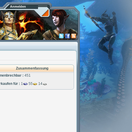
Anmelden
Zusammenfassung
nenbrechbar :
451
rkaufen für :
1
55
14