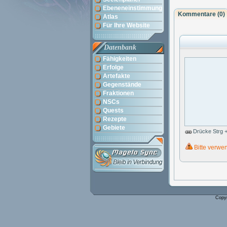
Ebeneneinstimmung
Kommentare (
0
)
Atlas
Für Ihre Website
Datenbank
Fähigkeiten
Erfolge
Artefakte
Gegenstände
Fraktionen
NSCs
Quests
Rezepte
Gebiete
Drücke Strg +
Bitte verwe
Copy