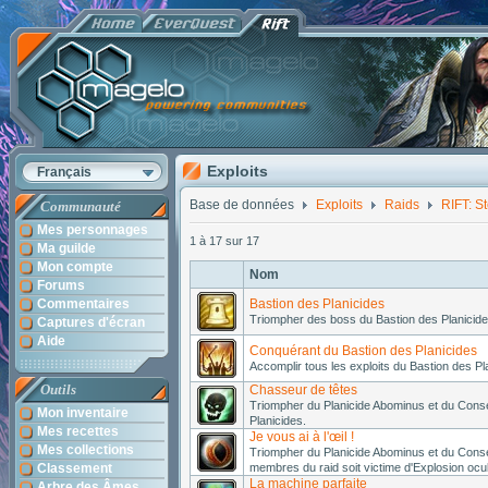
Exploits
Français
Base de données
Exploits
Raids
RIFT: S
Communauté
Mes personnages
1 à 17 sur 17
Ma guilde
Mon compte
Nom
Forums
Commentaires
Bastion des Planicides
Triompher des boss du Bastion des Planicide
Captures d'écran
Aide
Conquérant du Bastion des Planicides
Accomplir tous les exploits du Bastion des Pl
Outils
Chasseur de têtes
Triompher du Planicide Abominus et du Conse
Mon inventaire
Planicides.
Mes recettes
Je vous ai à l'œil !
Mes collections
Triompher du Planicide Abominus et du Cons
Classement
membres du raid soit victime d'Explosion ocul
La machine parfaite
Arbre des Âmes