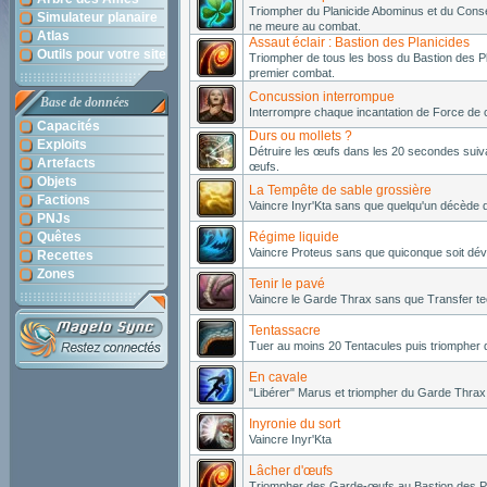
Triompher du Planicide Abominus et du Cons
Simulateur planaire
ne meure au combat.
Atlas
Assaut éclair : Bastion des Planicides
Outils pour votre site
Triompher de tous les boss du Bastion des P
premier combat.
Concussion interrompue
Base de données
Interrompre chaque incantation de Force de c
Capacités
Durs ou mollets ?
Exploits
Détruire les œufs dans les 20 secondes suiva
Artefacts
œufs.
Objets
La Tempête de sable grossière
Factions
Vaincre Inyr'Kta sans que quelqu'un décède d
PNJs
Quêtes
Régime liquide
Vaincre Proteus sans que quiconque soit dév
Recettes
Zones
Tenir le pavé
Vaincre le Garde Thrax sans que Transfer tec
Tentassacre
Tuer au moins 20 Tentacules puis triompher 
En cavale
"Libérer" Marus et triompher du Garde Thrax
Inyronie du sort
Vaincre Inyr'Kta
Lâcher d'œufs
Triompher des Garde-œufs au Bastion des Pl