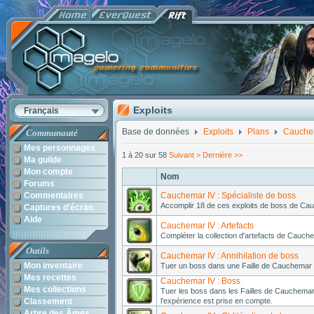
Exploits
Français
Base de données
Exploits
Plans
Cauche
Communauté
Mes personnages
1 à 20 sur 58
Suivant >
Dernière >>
Ma guilde
Mon compte
Nom
Forums
Commentaires
Cauchemar IV : Spécialiste de boss
Accomplir 18 de ces exploits de boss de Ca
Captures d'écran
Aide
Cauchemar IV : Artefacts
Compléter la collection d'artefacts de Cauche
Outils
Cauchemar IV : Annihilation de boss
Mon inventaire
Tuer un boss dans une Faille de Cauchemar 
Mes recettes
Cauchemar IV : Boss
Mes collections
Tuer les boss dans les Failles de Cauchemar
Classement
l'expérience est prise en compte.
Arbre des Âmes