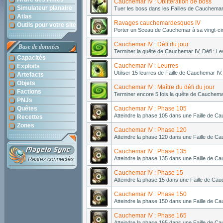
Cauchemar IV : Oblitération de boss
Simulateur planaire
Tuer les boss dans les Failles de Cauchemar
Atlas
Ravages cauchemardesques IV
Outils pour votre site
Porter un Sceau de Cauchemar à sa vingt-ci
Cauchemar IV : Défi du jour
Base de données
Terminer la quête de Cauchemar IV, Défi : Le
Capacités
Cauchemar IV : Leurres
Exploits
Utiliser 15 leurres de Faille de Cauchemar IV.
Artefacts
Objets
Cauchemar IV : Maître du défi du jour
Factions
Terminer encore 5 fois la quête de Cauchemar
PNJs
Quêtes
Cauchemar IV : Phase 105
Atteindre la phase 105 dans une Faille de Ca
Recettes
Zones
Cauchemar IV : Phase 120
Atteindre la phase 120 dans une Faille de Ca
Cauchemar IV : Phase 135
Atteindre la phase 135 dans une Faille de Ca
Cauchemar IV : Phase 15
Atteindre la phase 15 dans une Faille de Cau
Cauchemar IV : Phase 150
Atteindre la phase 150 dans une Faille de Ca
Cauchemar IV : Phase 165
Atteindre la phase 165 dans une Faille de Ca