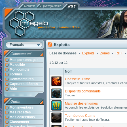
Exploits
Français
Base de données
Exploits
Zones
RIFT
Communauté
Mes personnages
1 à 12 sur 12
Ma guilde
Mon compte
Nom
Forums
Commentaires
Chasseur ultime
Traquer et tuer les monstres, créatures et e
Captures d'écran
Aide
Dispositifs confondants
Trouvé !
Outils
Maîtrise des énigmes
Mon inventaire
Accomplir les exploits de résolution d'énigm
Mes recettes
Tournée des Cairns
Mes collections
Fouiller les hauts lieux de Telara.
Classement
Arbre des Âmes