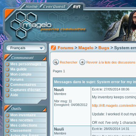
Forums
>
Magelo
>
Bugs
> System err
Français
Communauté
Rechercher
Revenir à la liste des discussions
Mes personnages
Ma guilde
Pages 1
Mon compte
Forums
Messages dans le sujet: System error for my i
Commentaires
Nuuli
Ecrit le: 27/05/2014 08:06
Captures d'écran
Membre
Aide
My inventory keeps coming 
Nbr msg: 11
Enregistré: 04/08/2012
http://rift.magelo.com/en/in
Outils
Update: I worked it out my
Mon inventaire
Mes recettes
OR not: I've only 1 characte
Mes collections
Nuuli
Ecrit le: 28/05/2014 14:31
Classement
Membre
Arbre des Âmes