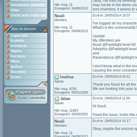
Okay, I've tried by deletin
Simulateur planaire
Nbr msg: 11
may not be in the items cou
Enregistré: 04/08/2012
less inventory, it seems to w
Atlas
Outils pour votre site
Nuuli
Ecrit le: 28/05/2014 15:07
Membre
I've logged all my characte
Nbr msg: 11
What's is the commonality? 
Base de données
Enregistré: 04/08/2012
Capacités
Update:
My offenders are
Exploits
Nuuli @Faeblight level 60
Artefacts
Adelphia @Faeblight level
Objets
and
Factions
Ravendance @Faeblight l
PNJs
I don't know what in the i
Quêtes
causing the error consisten
Recettes
loulina
Ecrit le: 29/05/2014 05:51
Zones
Admin
Thank you Nuuli for all the
We are looking into your i
Nbr msg: 4235
Enregistré: 09/02/2006
Jelan
Ecrit le: 29/05/2014 11:59
Admin
Hi Nuuli,
Nbr msg: 11683
Enregistré: 05/05/2001
Fixed the issue, looks lik
Nuuli
Ecrit le: 29/05/2014 15:17
Membre
Okay, maybe the unicorn s
Nbr msg: 11
Enregistré: 04/08/2012