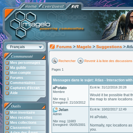
Forums
>
Magelo
>
Suggestions
> Atl
Français
Communauté
Rechercher
Revenir à la liste des discussions
Mes personnages
Ma guilde
Pages 1
Mon compte
Forums
Messages dans le sujet: Atlas - Interaction wit
Commentaires
aPotato
Ecrit le: 31/12/2016 20:28
Captures d'écran
Membre
Aide
Would it be possible that 
Nbr msg: 1
the map to share locations 
Enregistré: 21/10/2012
Outils
Jelan
Ecrit le: 10/02/2017 12:49
Mon inventaire
Admin
Hi aPotato,
Mes recettes
Nbr msg: 11683
Mes collections
Enregistré: 05/05/2001
Normally, npc locations as
Classement
you.
Arbre des Âmes