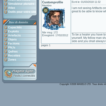
Customprofile
Ecrit le: 01/03/2018 11:32
Simulateur planaire
Membre
Atlas
I am not seeing Artifacts 
great to be able to know wh
Outils pour votre site
Base de données
Capacités
____________________
Exploits
Nbr msg: 172
To be a healer you have to 
Artefacts
Enregistré: 17/02/2012
yourself. My fellow man sha
Objets
side and you shall always 
Factions
pages 1
PNJs
Quêtes
Recettes
Zones
Copyright ©2026 MAGELO LTD. Tous droits r